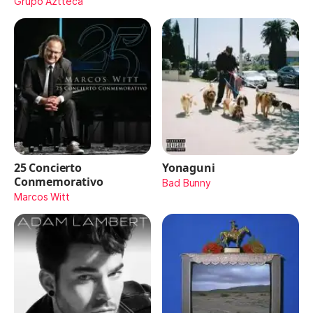
Maydon)
Grupo Aztteca
25 Concierto
Yonaguni
Conmemorativo
Bad Bunny
Marcos Witt