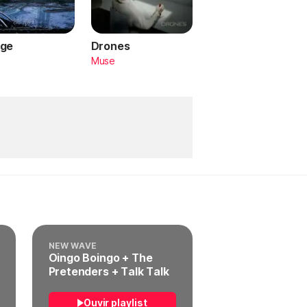
ge
Drones
a
Muse
NEW WAVE
Oingo Boingo + The
Pretenders + Talk Talk
Ouvir playlist