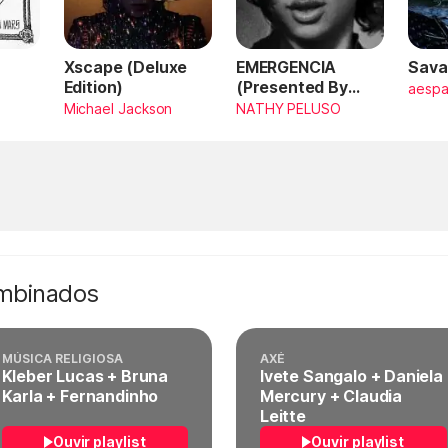
Xscape (Deluxe
EMERGENCIA
Sava
Edition)
(Presented By
aesp
PlayStation,
Michael Jackson
NATHY PELUSO
Horizon Forbidden
West)
ombinados
MÚSICA RELIGIOSA
AXÉ
Kleber Lucas + Bruna
Ivete Sangalo + Daniela
Karla + Fernandinho
Mercury + Claudia
Leitte
Ouvir playlist
Ouvir playlist