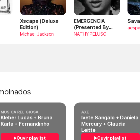
Xscape (Deluxe
EMERGENCIA
Sava
Edition)
(Presented By
aesp
PlayStation,
Michael Jackson
NATHY PELUSO
Horizon Forbidden
West)
ombinados
MÚSICA RELIGIOSA
AXÉ
Kleber Lucas + Bruna
Ivete Sangalo + Daniela
Karla + Fernandinho
Mercury + Claudia
Leitte
Ouvir playlist
Ouvir playlist