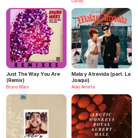
Lunay
Just The Way You Are
Mala y Atrevida (part. La
(Remix)
Joaqui)
Bruno Mars
Alan Arrieta