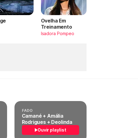
ge
Ovelha Em
Treinamento
a
Isadora Pompeo
FADO
Camané + Amália
Rodrigues + Deolinda
Ouvir playlist