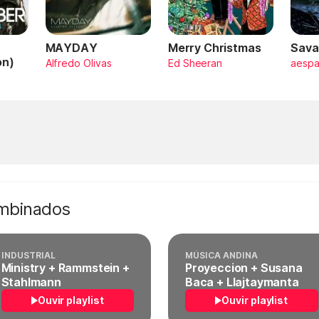
MAYDAY
Merry Christmas
Sava
on)
Alfredo Olivas
Ed Sheeran
aesp
ombinados
INDUSTRIAL
MÚSICA ANDINA
Ministry + Rammstein +
Proyeccion + Susana
Stahlmann
Baca + Llajtaymanta
Ouvir playlist
Ouvir playlist