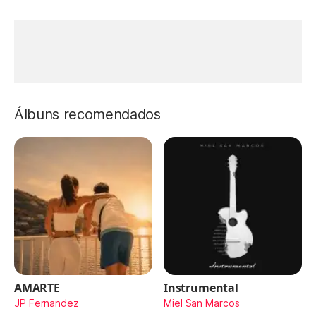
Álbuns recomendados
AMARTE
Instrumental
JP Fernandez
Miel San Marcos