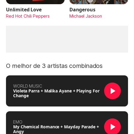
Unlimited Love
Dangerous
Red Hot Chili Peppers
Michael Jackson
O melhor de 3 artistas combinados
WORLD MUSIC
Violeta Parra + Malika Ayane + Playing For
Change
EMO
My Chemical Romance + Mayday Parade +
Angy