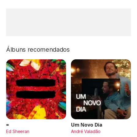
Álbuns recomendados
=
Um Novo Dia
Ed Sheeran
André Valadão