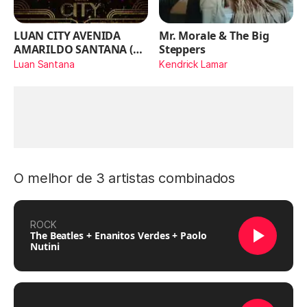
LUAN CITY AVENIDA
Mr. Morale & The Big
AMARILDO SANTANA (Ao
Steppers
Vivo)
Luan Santana
Kendrick Lamar
O melhor de 3 artistas combinados
ROCK
The Beatles + Enanitos Verdes + Paolo
Nutini