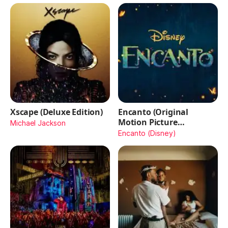
Xscape (Deluxe Edition)
Encanto (Original
Motion Picture
Michael Jackson
Soundtrack)
Encanto (Disney)