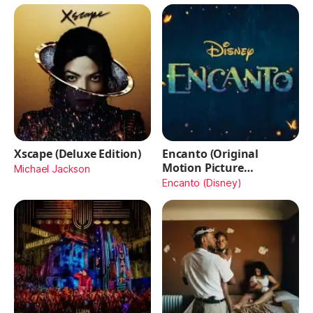
Xscape (Deluxe Edition)
Encanto (Original
Motion Picture
Michael Jackson
Soundtrack)
Encanto (Disney)