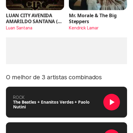
LUAN CITY AVENIDA
Mr. Morale & The Big
AMARILDO SANTANA (Ao
Steppers
Vivo)
Luan Santana
Kendrick Lamar
O melhor de 3 artistas combinados
ROCK
The Beatles + Enanitos Verdes + Paolo
Nutini