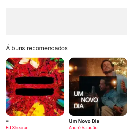
Álbuns recomendados
=
Um Novo Dia
Ed Sheeran
André Valadão