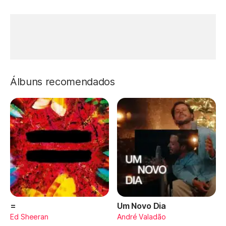
Álbuns recomendados
=
Um Novo Dia
Ed Sheeran
André Valadão