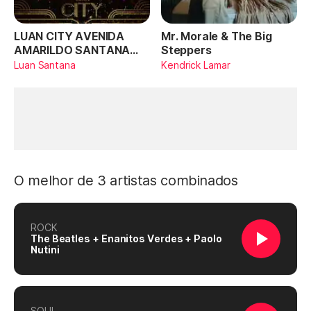
LUAN CITY AVENIDA
Mr. Morale & The Big
AMARILDO SANTANA
Steppers
(Ao Vivo)
Luan Santana
Kendrick Lamar
O melhor de 3 artistas combinados
ROCK
The Beatles + Enanitos Verdes + Paolo
Nutini
SOUL