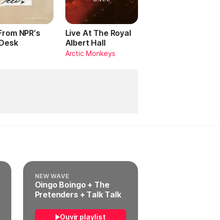
 From NPR's
Live At The Royal
 Desk
Albert Hall
Arctic Monkeys
NEW WAVE
Oingo Boingo + The
Pretenders + Talk Talk
Ouvir playlist