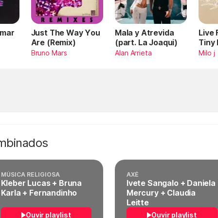
Omar
Just The Way You
Mala y Atrevida
Live
Are (Remix)
(part. La Joaqui)
Tiny
Bruno Mars
Alan Arrieta
Milo j
ombinados
MÚSICA RELIGIOSA
AXÉ
Kleber Lucas + Bruna
Ivete Sangalo + Daniela
Karla + Fernandinho
Mercury + Claudia
Leitte
Ouvir playlist
Ouvir playlist