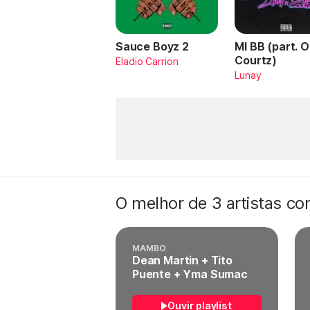
Sauce Boyz 2
MI BB (part. 
Courtz)
Eladio Carrion
Lunay
O melhor de 3 artistas c
MAMBO
Dean Martin + Tito
Puente + Yma Sumac
Ouvir playlist