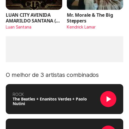
LUAN CITY AVENIDA
Mr. Morale & The Big
AMARILDO SANTANA (Ao
Steppers
Vivo)
Luan Santana
Kendrick Lamar
O melhor de 3 artistas combinados
ROCK
The Beatles + Enanitos Verdes + Paolo
Nutini