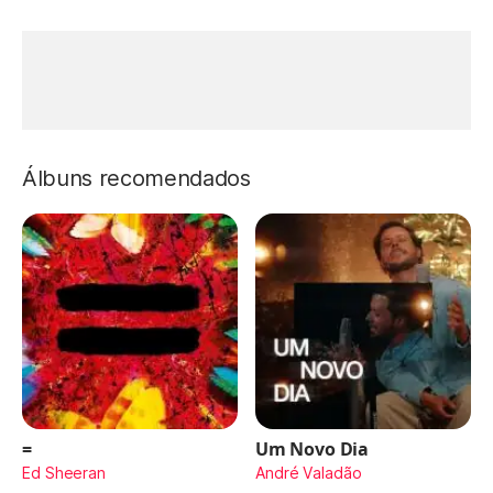
Álbuns recomendados
=
Um Novo Dia
Ed Sheeran
André Valadão