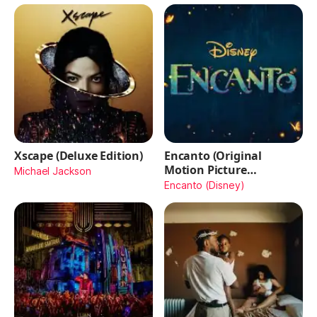
Xscape (Deluxe Edition)
Encanto (Original
Motion Picture
Michael Jackson
Soundtrack)
Encanto (Disney)