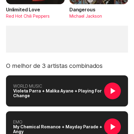
Unlimited Love
Dangerous
Red Hot Chili Peppers
Michael Jackson
O melhor de 3 artistas combinados
WORLD MUSIC
Violeta Parra + Malika Ayane + Playing For
Change
EMO
My Chemical Romance + Mayday Parade +
Angy