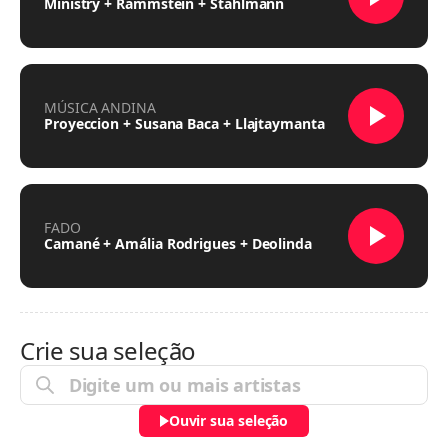
Ministry + Rammstein + Stahlmann
MÚSICA ANDINA
Proyeccion + Susana Baca + Llajtaymanta
FADO
Camané + Amália Rodrigues + Deolinda
Crie sua seleção
Ouvir sua seleção