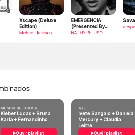
Xscape (Deluxe
EMERGENCIA
Sava
Edition)
(Presented By
aesp
PlayStation,
Michael Jackson
NATHY PELUSO
Horizon Forbidden
West)
ombinados
MÚSICA RELIGIOSA
AXÉ
Kleber Lucas + Bruna
Ivete Sangalo + Daniela
Karla + Fernandinho
Mercury + Claudia
Leitte
Ouvir playlist
Ouvir playlist