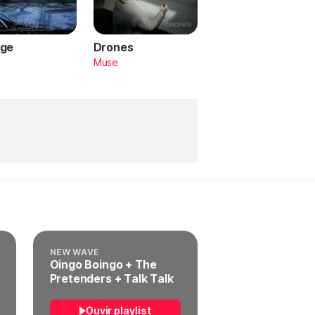
ge
Drones
a
Muse
NEW WAVE
Oingo Boingo + The
Pretenders + Talk Talk
Ouvir playlist