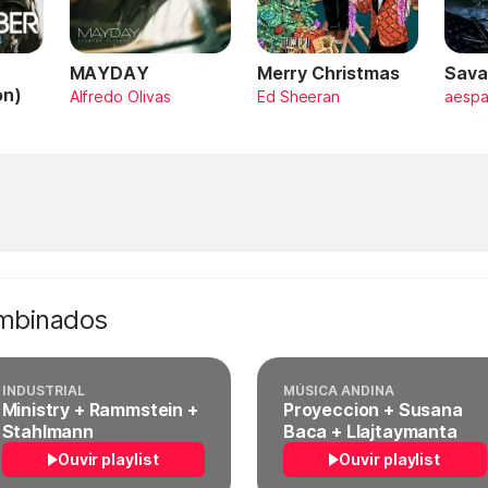
MAYDAY
Merry Christmas
Sava
on)
Alfredo Olivas
Ed Sheeran
aesp
ombinados
INDUSTRIAL
MÚSICA ANDINA
Ministry + Rammstein +
Proyeccion + Susana
Stahlmann
Baca + Llajtaymanta
Ouvir playlist
Ouvir playlist