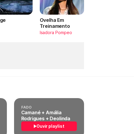
ge
Ovelha Em
Treinamento
a
Isadora Pompeo
FADO
Camané + Amália
Rodrigues + Deolinda
Ouvir playlist