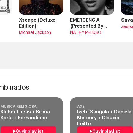
Xscape (Deluxe
EMERGENCIA
Sava
Edition)
(Presented By
aesp
PlayStation,
Michael Jackson
NATHY PELUSO
Horizon Forbidden
West)
ombinados
MÚSICA RELIGIOSA
AXÉ
Kleber Lucas + Bruna
Ivete Sangalo + Daniela
Karla + Fernandinho
Mercury + Claudia
Leitte
Ouvir playlist
Ouvir playlist