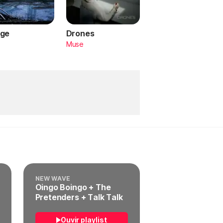
ge
Drones
a
Muse
NEW WAVE
Oingo Boingo + The
Pretenders + Talk Talk
Ouvir playlist