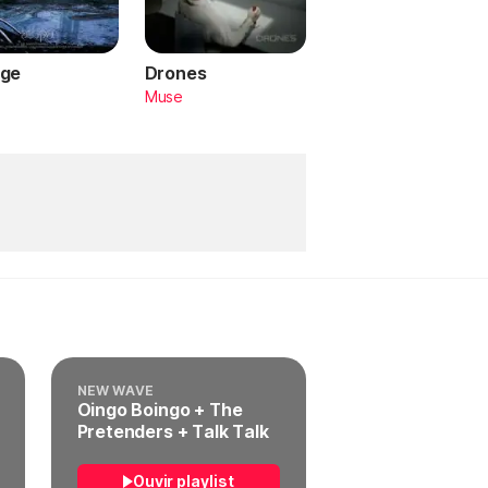
ge
Drones
a
Muse
NEW WAVE
Oingo Boingo + The
Pretenders + Talk Talk
Ouvir playlist