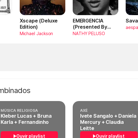
Xscape (Deluxe
EMERGENCIA
Sava
Edition)
(Presented By
aesp
PlayStation,
Michael Jackson
NATHY PELUSO
Horizon Forbidden
West)
ombinados
MÚSICA RELIGIOSA
AXÉ
Kleber Lucas + Bruna
Ivete Sangalo + Daniela
Karla + Fernandinho
Mercury + Claudia
Leitte
Ouvir playlist
Ouvir playlist