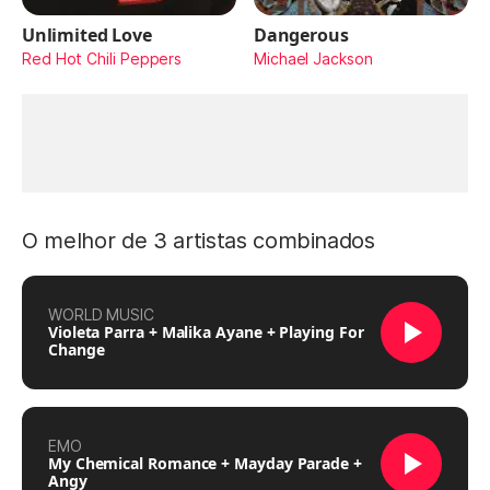
Unlimited Love
Dangerous
Red Hot Chili Peppers
Michael Jackson
O melhor de 3 artistas combinados
WORLD MUSIC
Violeta Parra + Malika Ayane + Playing For
Change
EMO
My Chemical Romance + Mayday Parade +
Angy