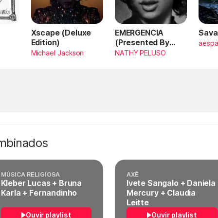
Xscape (Deluxe
EMERGENCIA
Sava
Edition)
(Presented By
aesp
PlayStation,
Michael Jackson
NATHY PELUSO
Horizon Forbidden
West)
ombinados
MÚSICA RELIGIOSA
AXÉ
Kleber Lucas + Bruna
Ivete Sangalo + Daniela
Karla + Fernandinho
Mercury + Claudia
Leitte
Ouvir playlist
Ouvir playlist