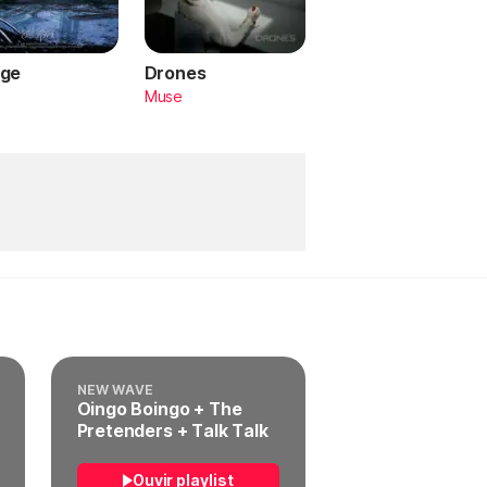
ge
Drones
a
Muse
NEW WAVE
Oingo Boingo + The
Pretenders + Talk Talk
Ouvir playlist