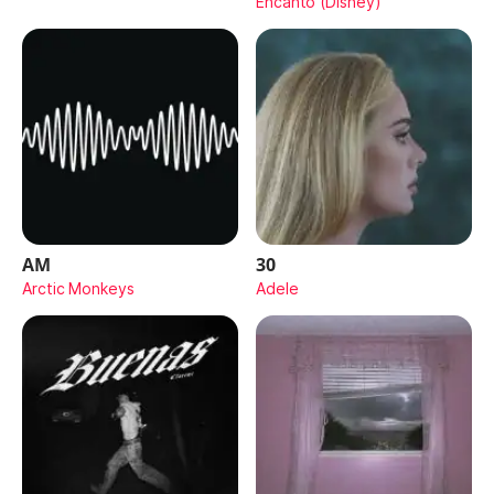
Encanto (Disney)
AM
30
Arctic Monkeys
Adele