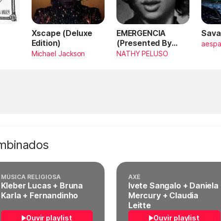
Xscape (Deluxe
EMERGENCIA
Sava
Edition)
(Presented By
aesp
PlayStation,
Michael Jackson
NATHY PELUSO
Horizon Forbidden
West)
ombinados
MÚSICA RELIGIOSA
AXÉ
Kleber Lucas + Bruna
Ivete Sangalo + Daniela
Karla + Fernandinho
Mercury + Claudia
Leitte
Ouvir playlist
Ouvir playlist