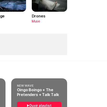
ge
Drones
a
Muse
NEW WAVE
Oingo Boingo + The
Pretenders + Talk Talk
Ouvir playlist