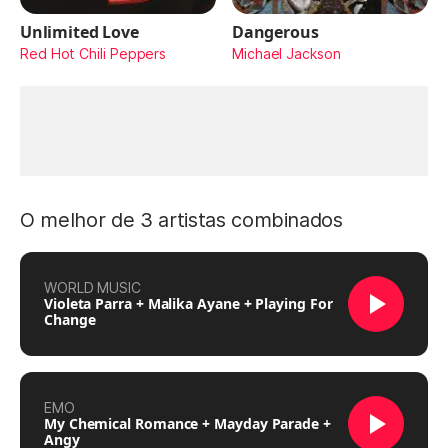
Unlimited Love
Dangerous
Red Hot Chili Peppers
Michael Jackson
O melhor de 3 artistas combinados
WORLD MUSIC
Violeta Parra + Malika Ayane + Playing For
Change
EMO
My Chemical Romance + Mayday Parade +
Angy