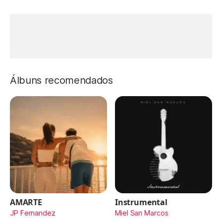
Álbuns recomendados
AMARTE
Instrumental
JP Fernandez
Miel San Marcos