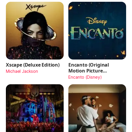
Xscape (Deluxe Edition)
Encanto (Original
Motion Picture
Michael Jackson
Soundtrack)
Encanto (Disney)