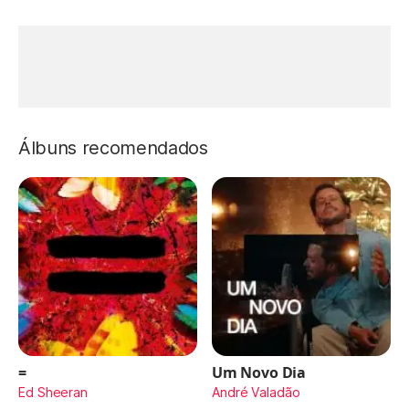
Álbuns recomendados
=
Um Novo Dia
Ed Sheeran
André Valadão