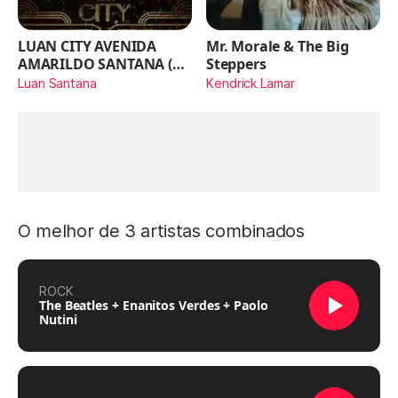
LUAN CITY AVENIDA
Mr. Morale & The Big
AMARILDO SANTANA (Ao
Steppers
Vivo)
Luan Santana
Kendrick Lamar
O melhor de 3 artistas combinados
ROCK
The Beatles + Enanitos Verdes + Paolo
Nutini