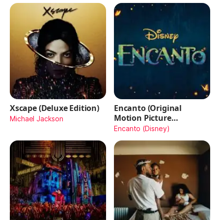
Xscape (Deluxe Edition)
Encanto (Original
Motion Picture
Michael Jackson
Soundtrack)
Encanto (Disney)