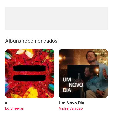
Álbuns recomendados
=
Um Novo Dia
Ed Sheeran
André Valadão