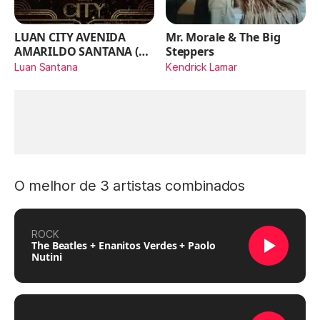
LUAN CITY AVENIDA
Mr. Morale & The Big
AMARILDO SANTANA (Ao
Steppers
Vivo)
Luan Santana
Kendrick Lamar
O melhor de 3 artistas combinados
ROCK
The Beatles + Enanitos Verdes + Paolo
Nutini