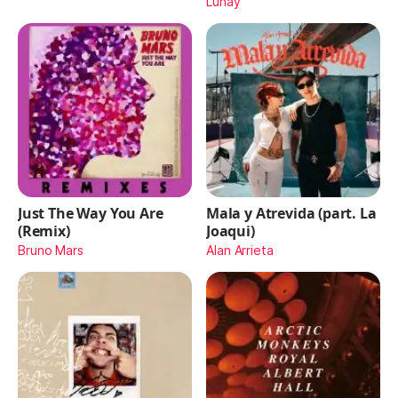
Lunay
Just The Way You Are
Mala y Atrevida (part. La
(Remix)
Joaqui)
Bruno Mars
Alan Arrieta