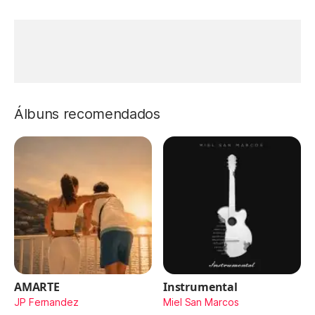
Álbuns recomendados
AMARTE
Instrumental
JP Fernandez
Miel San Marcos