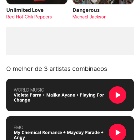
Unlimited Love
Dangerous
Red Hot Chili Peppers
Michael Jackson
O melhor de 3 artistas combinados
WORLD MUSIC
Violeta Parra + Malika Ayane + Playing For
Change
EMO
My Chemical Romance + Mayday Parade +
Angy