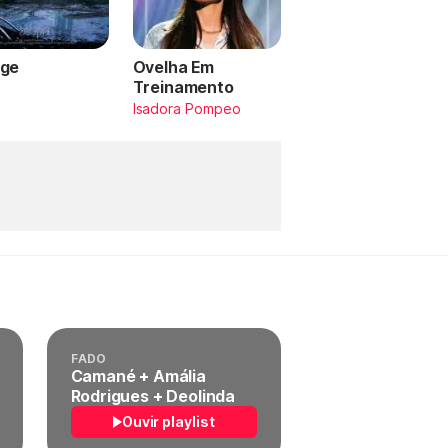
ge
Ovelha Em
Treinamento
a
Isadora Pompeo
FADO
Camané + Amália
Rodrigues + Deolinda
Ouvir playlist