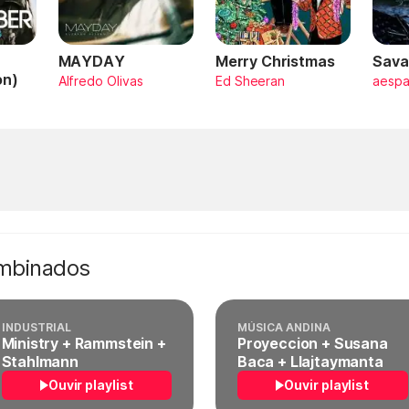
MAYDAY
Merry Christmas
Sava
on)
Alfredo Olivas
Ed Sheeran
aesp
ombinados
INDUSTRIAL
MÚSICA ANDINA
Ministry + Rammstein +
Proyeccion + Susana
Stahlmann
Baca + Llajtaymanta
Ouvir playlist
Ouvir playlist