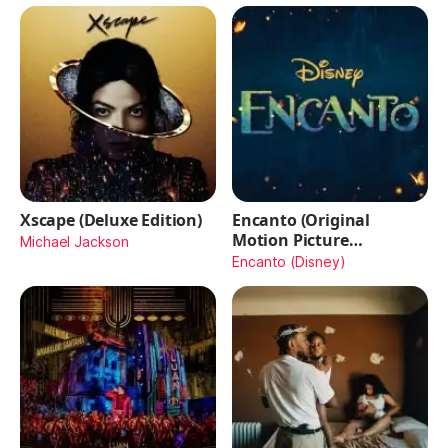
Xscape (Deluxe Edition)
Encanto (Original
Motion Picture
Michael Jackson
Soundtrack)
Encanto (Disney)