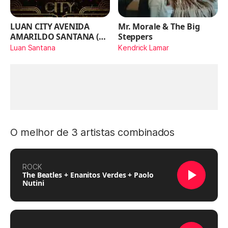
LUAN CITY AVENIDA
Mr. Morale & The Big
AMARILDO SANTANA (Ao
Steppers
Vivo)
Luan Santana
Kendrick Lamar
O melhor de 3 artistas combinados
ROCK
The Beatles + Enanitos Verdes + Paolo
Nutini