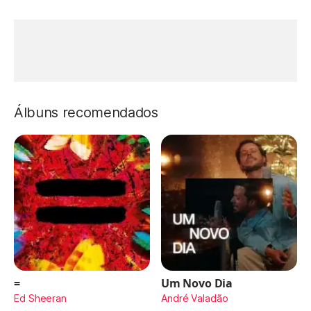
Álbuns recomendados
=
Um Novo Dia
Ed Sheeran
André Valadão