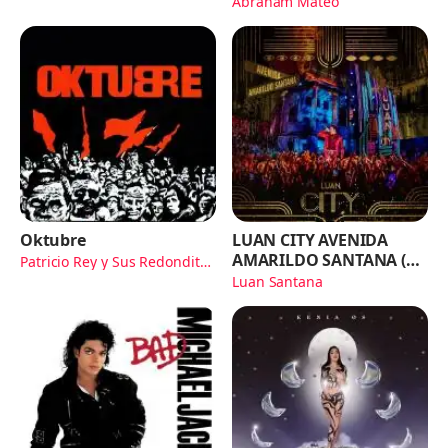
Abraham Mateo
Oktubre
LUAN CITY AVENIDA
AMARILDO SANTANA (Ao
Patricio Rey y Sus Redonditos
de Ricota
Vivo)
Luan Santana