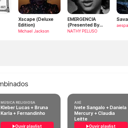
Xscape (Deluxe
EMERGENCIA
Sava
Edition)
(Presented By
aesp
PlayStation,
Michael Jackson
NATHY PELUSO
Horizon Forbidden
West)
ombinados
MÚSICA RELIGIOSA
AXÉ
Kleber Lucas + Bruna
Ivete Sangalo + Daniela
Karla + Fernandinho
Mercury + Claudia
Leitte
Ouvir playlist
Ouvir playlist