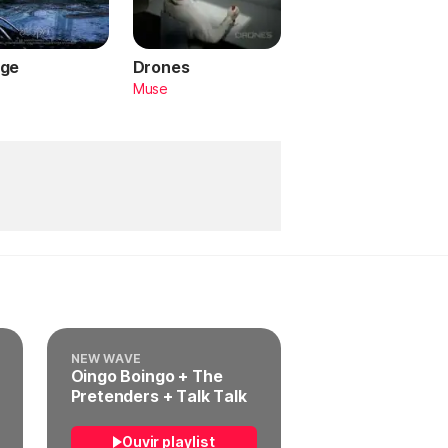
ge
Drones
a
Muse
NEW WAVE
Oingo Boingo + The
Pretenders + Talk Talk
Ouvir playlist