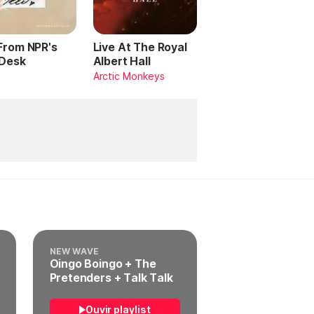
 From NPR's
Live At The Royal
 Desk
Albert Hall
Arctic Monkeys
NEW WAVE
Oingo Boingo + The
Pretenders + Talk Talk
Ouvir playlist