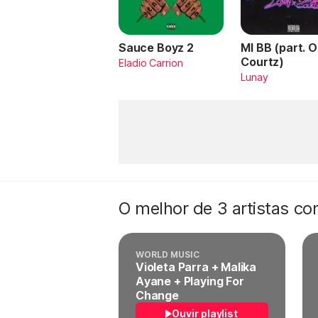
Sauce Boyz 2
MI BB (part. 
Courtz)
Eladio Carrion
Lunay
O melhor de 3 artistas c
WORLD MUSIC
Violeta Parra + Malika
Ayane + Playing For
Change
Ouvir playlist