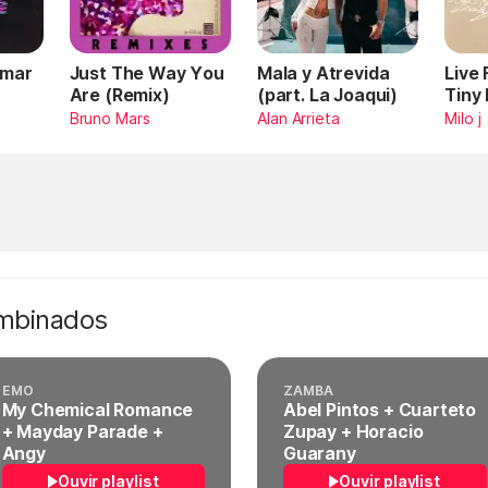
Omar
Just The Way You
Mala y Atrevida
Live
Are (Remix)
(part. La Joaqui)
Tiny
Bruno Mars
Alan Arrieta
Milo j
ombinados
EMO
ZAMBA
My Chemical Romance
Abel Pintos + Cuarteto
+ Mayday Parade +
Zupay + Horacio
Angy
Guarany
Ouvir playlist
Ouvir playlist