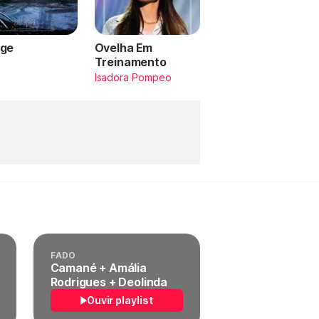
ge
Ovelha Em
Treinamento
a
Isadora Pompeo
FADO
Camané + Amália
Rodrigues + Deolinda
Ouvir playlist