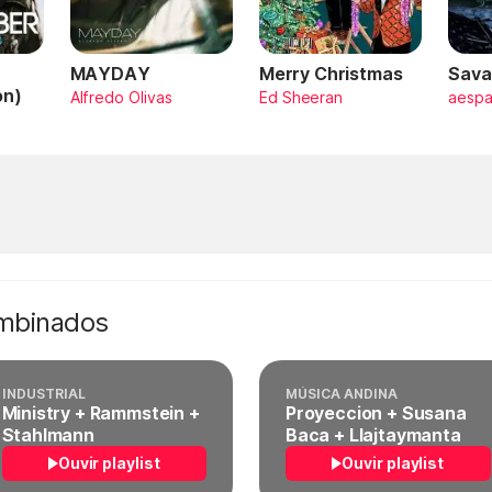
MAYDAY
Merry Christmas
Sava
on)
Alfredo Olivas
Ed Sheeran
aesp
ombinados
INDUSTRIAL
MÚSICA ANDINA
Ministry + Rammstein +
Proyeccion + Susana
Stahlmann
Baca + Llajtaymanta
Ouvir playlist
Ouvir playlist