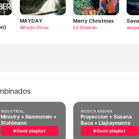
MAYDAY
Merry Christmas
Sava
on)
Alfredo Olivas
Ed Sheeran
aesp
ombinados
INDUSTRIAL
MÚSICA ANDINA
Ministry + Rammstein +
Proyeccion + Susana
Stahlmann
Baca + Llajtaymanta
Ouvir playlist
Ouvir playlist