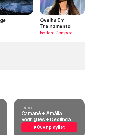
ge
Ovelha Em
Treinamento
a
Isadora Pompeo
FADO
Camané + Amália
Rodrigues + Deolinda
Ouvir playlist