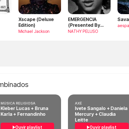
Xscape (Deluxe
EMERGENCIA
Sava
Edition)
(Presented By
aesp
PlayStation,
Michael Jackson
NATHY PELUSO
Horizon Forbidden
West)
ombinados
MÚSICA RELIGIOSA
AXÉ
Kleber Lucas + Bruna
Ivete Sangalo + Daniela
Karla + Fernandinho
Mercury + Claudia
Leitte
Ouvir playlist
Ouvir playlist