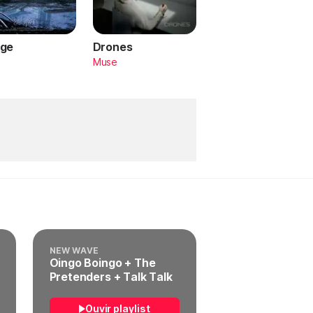
ge
Drones
a
Muse
NEW WAVE
Oingo Boingo + The
Pretenders + Talk Talk
Ouvir playlist