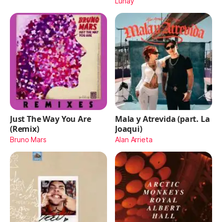
Lunay
Just The Way You Are
Mala y Atrevida (part. La
(Remix)
Joaqui)
Bruno Mars
Alan Arrieta