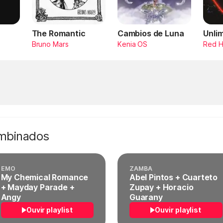
The Romantic
Cambios de Luna
Unli
Bruno Mars
Kenia OS
Red H
ombinados
EMO
ZAMBA
My Chemical Romance
Abel Pintos + Cuarteto
+ Mayday Parade +
Zupay + Horacio
Angy
Guarany
Ouvir playlist
Ouvir playlist