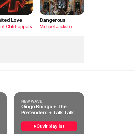
mited Love
Dangerous
ot Chili Peppers
Michael Jackson
NEW WAVE
Oingo Boingo + The
Pretenders + Talk Talk
Ouvir playlist