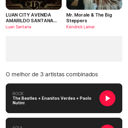
LUAN CITY AVENIDA
Mr. Morale & The Big
AMARILDO SANTANA
Steppers
(Ao Vivo)
Luan Santana
Kendrick Lamar
O melhor de 3 artistas combinados
ROCK
The Beatles + Enanitos Verdes + Paolo
Nutini
SOUL