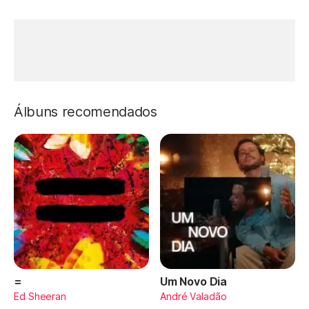
Álbuns recomendados
=
Um Novo Dia
Ed Sheeran
André Valadão