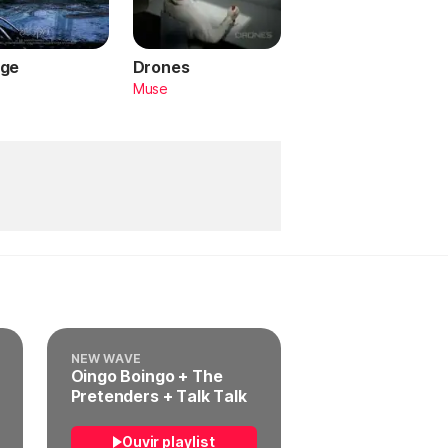
ge
Drones
a
Muse
NEW WAVE
Oingo Boingo + The
Pretenders + Talk Talk
Ouvir playlist