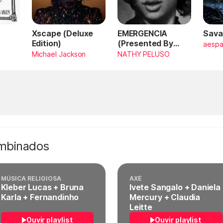
Xscape (Deluxe
EMERGENCIA
Sava
Edition)
(Presented By
aesp
PlayStation,
Michael Jackson
NATHY PELUSO
Horizon Forbidden
West)
ombinados
MÚSICA RELIGIOSA
AXÉ
Kleber Lucas + Bruna
Ivete Sangalo + Daniela
Karla + Fernandinho
Mercury + Claudia
Leitte
Ouvir playlist
Ouvir playlist