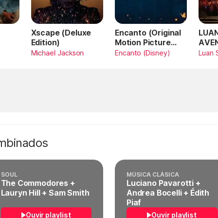
Xscape (Deluxe
Encanto (Original
LUAN
Edition)
Motion Picture
AVE
Soundtrack)
AMA
Michael Jackson
Encanto (Disney)
Luan 
SAN
Vivo
ombinados
SOUL
MÚSICA CLÁSICA
The Commodores +
Luciano Pavarotti +
Lauryn Hill + Sam Smith
Andrea Bocelli + Édith
Piaf
Ouvir playlist
Ouvir playlist