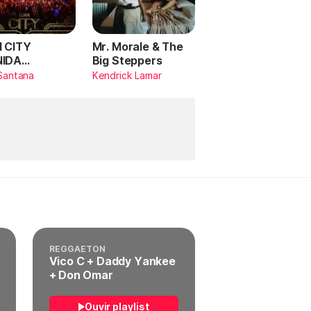
 CITY
Mr. Morale & The
NIDA
Big Steppers
RILDO
Santana
Kendrick Lamar
TANA (Ao
)
REGGAETON
Vico C + Daddy Yankee
+ Don Omar
Ouvir playlist