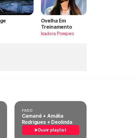
ge
Ovelha Em
Treinamento
a
Isadora Pompeo
FADO
Camané + Amália
Rodrigues + Deolinda
Ouvir playlist