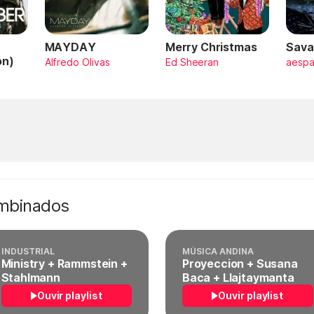
MAYDAY
Merry Christmas
Sava
on)
Alfredo Olivas
Ed Sheeran
aesp
ombinados
INDUSTRIAL
MÚSICA ANDINA
Ministry + Rammstein +
Proyeccion + Susana
Stahlmann
Baca + Llajtaymanta
Ouvir playlist
Ouvir playlist