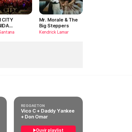
 CITY
Mr. Morale & The
NIDA
Big Steppers
RILDO
Santana
Kendrick Lamar
TANA (Ao
)
REGGAETON
Vico C + Daddy Yankee
+ Don Omar
Ouvir playlist