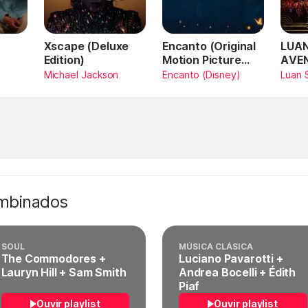
Xscape (Deluxe
Encanto (Original
LUAN
Edition)
Motion Picture
AVE
Soundtrack)
AMA
Michael Jackson
Encanto (Disney)
Luan 
SAN
Vivo
ombinados
SOUL
MÚSICA CLÁSICA
The Commodores +
Luciano Pavarotti +
Lauryn Hill + Sam Smith
Andrea Bocelli + Édith
Piaf
Ouvir playlist
Ouvir playlist