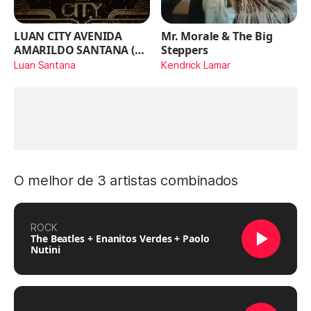
LUAN CITY AVENIDA
Mr. Morale & The Big
AMARILDO SANTANA (Ao
Steppers
Vivo)
Luan Santana
Kendrick Lamar
O melhor de 3 artistas combinados
ROCK
The Beatles + Enanitos Verdes + Paolo
Nutini