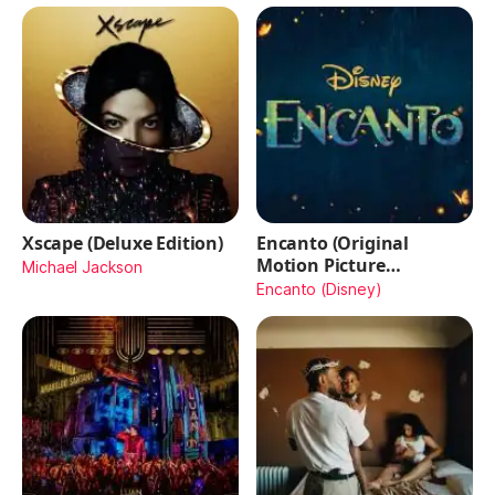
Xscape (Deluxe Edition)
Encanto (Original
Motion Picture
Michael Jackson
Soundtrack)
Encanto (Disney)