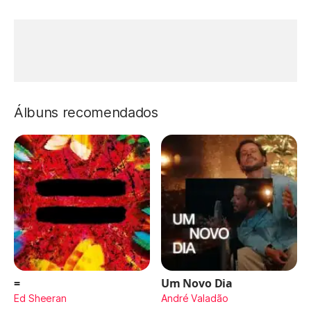
Álbuns recomendados
=
Um Novo Dia
Ed Sheeran
André Valadão