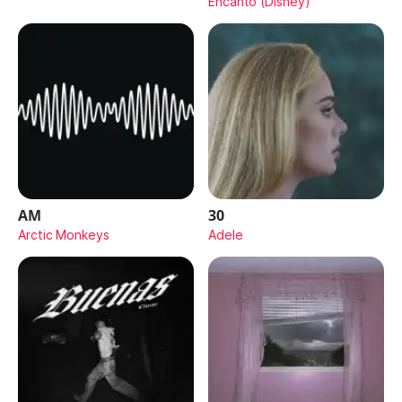
Encanto (Disney)
AM
30
Arctic Monkeys
Adele