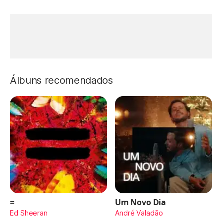
Álbuns recomendados
=
Um Novo Dia
Ed Sheeran
André Valadão