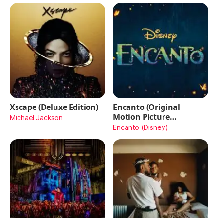
Xscape (Deluxe Edition)
Encanto (Original
Motion Picture
Michael Jackson
Soundtrack)
Encanto (Disney)