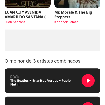
LUAN CITY AVENIDA
Mr. Morale & The Big
AMARILDO SANTANA (Ao
Steppers
Vivo)
Luan Santana
Kendrick Lamar
O melhor de 3 artistas combinados
ROCK
The Beatles + Enanitos Verdes + Paolo
Nutini