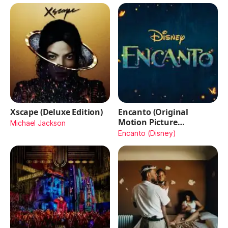
Xscape (Deluxe Edition)
Encanto (Original
Motion Picture
Michael Jackson
Soundtrack)
Encanto (Disney)