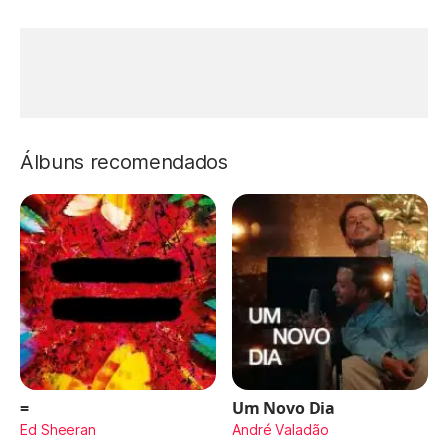
Álbuns recomendados
=
Um Novo Dia
Ed Sheeran
André Valadão