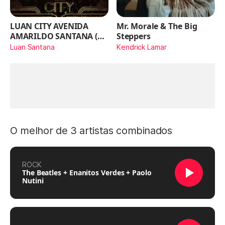
LUAN CITY AVENIDA
Mr. Morale & The Big
AMARILDO SANTANA (Ao
Steppers
Vivo)
Luan Santana
Kendrick Lamar
O melhor de 3 artistas combinados
ROCK
The Beatles + Enanitos Verdes + Paolo
Nutini