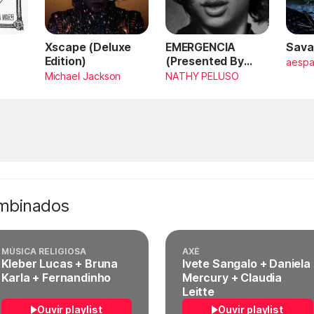
Xscape (Deluxe
EMERGENCIA
Sava
Edition)
(Presented By
aesp
PlayStation,
Michael Jackson
NATHY PELUSO
Horizon Forbidden
West)
ombinados
MÚSICA RELIGIOSA
AXÉ
Kleber Lucas + Bruna
Ivete Sangalo + Daniela
Karla + Fernandinho
Mercury + Claudia
Leitte
Ouvir playlist
Ouvir playlist