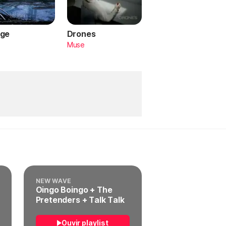
ge
Drones
a
Muse
NEW WAVE
Oingo Boingo + The
Pretenders + Talk Talk
Ouvir playlist