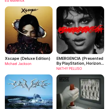
Ed Maverick
Xscape (Deluxe Edition)
EMERGENCIA (Presented
By PlayStation, Horizon
Michael Jackson
Forbidden West)
NATHY PELUSO