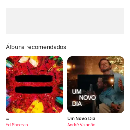
Álbuns recomendados
=
Um Novo Dia
Ed Sheeran
André Valadão