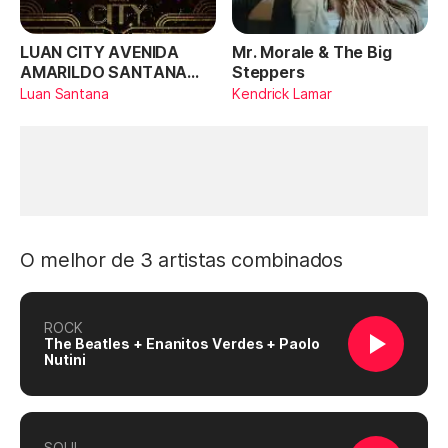
LUAN CITY AVENIDA
Mr. Morale & The Big
AMARILDO SANTANA
Steppers
(Ao Vivo)
Luan Santana
Kendrick Lamar
O melhor de 3 artistas combinados
ROCK
The Beatles + Enanitos Verdes + Paolo
Nutini
SOUL