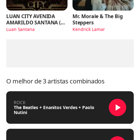
LUAN CITY AVENIDA
Mr. Morale & The Big
AMARILDO SANTANA (Ao
Steppers
Vivo)
Luan Santana
Kendrick Lamar
O melhor de 3 artistas combinados
ROCK
The Beatles + Enanitos Verdes + Paolo
Nutini