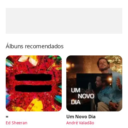
Álbuns recomendados
=
Um Novo Dia
Ed Sheeran
André Valadão