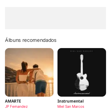
Álbuns recomendados
AMARTE
Instrumental
JP Fernandez
Miel San Marcos