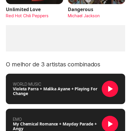
Unlimited Love
Dangerous
Red Hot Chili Peppers
Michael Jackson
O melhor de 3 artistas combinados
WORLD MUSIC
Violeta Parra + Malika Ayane + Playing For
Change
EMO
My Chemical Romance + Mayday Parade +
Angy